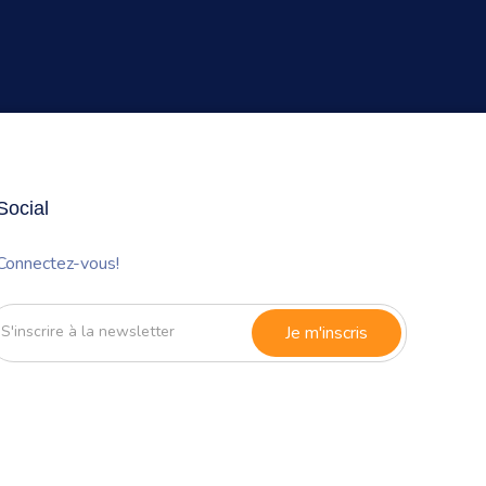
Social
Connectez-vous!
'inscrire
à
a
newsletter