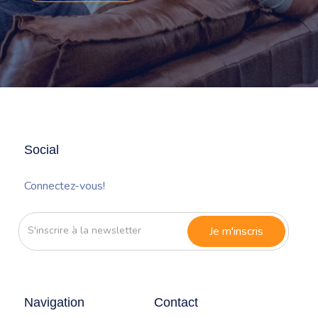
Social
Connectez-vous!
S'inscrire
à
la
newsletter
Navigation
Contact