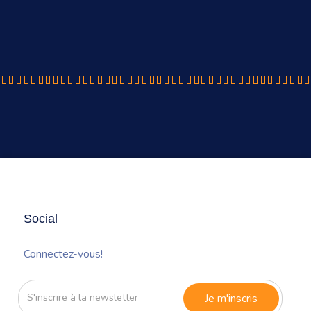
Social
Connectez-vous!
S'inscrire
à