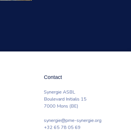
Contact
Synergie ASBL
Boulevard Initialis 15
7000 Mons (BE)
synergie@pme-synergie.org
+32 65 78 05 69