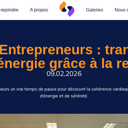
rejoindre
A propos
Galeries
Nous c
 Entrepreneurs : tr
énergie grâce à la re
09.02.2026
neurs un vrai temps de pause pour découvrir la cohérence cardiaque,
d’énergie et de sérénité.