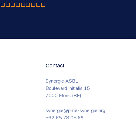
Contact
Synergie ASBL
Boulevard Initialis 15
7000 Mons (BE)
synergie@pme-synergie.org
+32 65 78 05 69