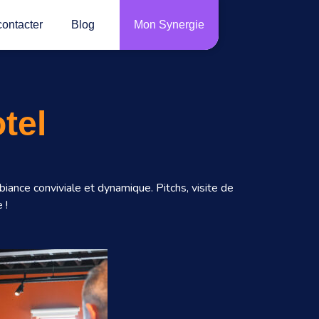
ontacter
Blog
Mon Synergie
tel
biance conviviale et dynamique.
Pitchs, visite de
 !