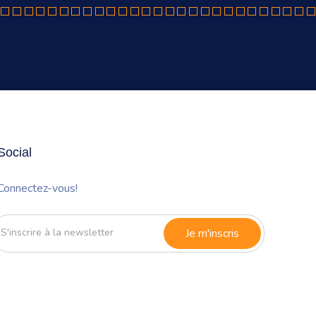
Social
Connectez-vous!
'inscrire
à
a
newsletter