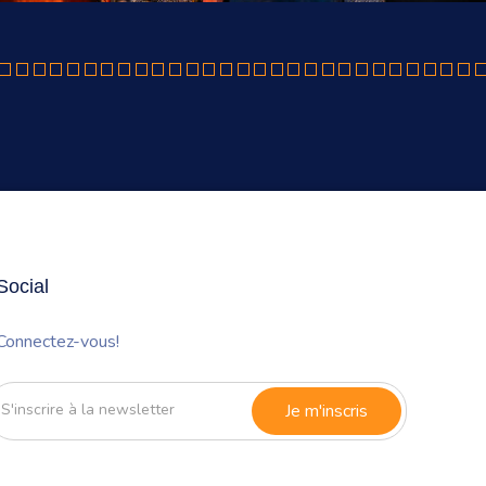
Social
Connectez-vous!
'inscrire
à
a
newsletter