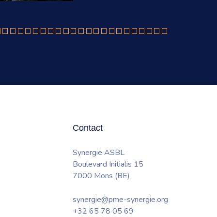
Contact
Synergie ASBL
Boulevard Initialis 15
7000 Mons (BE)
synergie@pme-synergie.org
+32 65 78 05 69