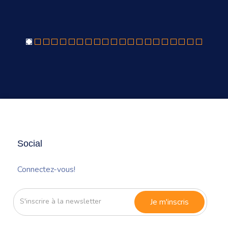
Social
Connectez-vous!
S'inscrire
à
la