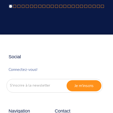
Social
Connectez-vous!
S'inscrire
à
la
newsletter
Navigation
Contact