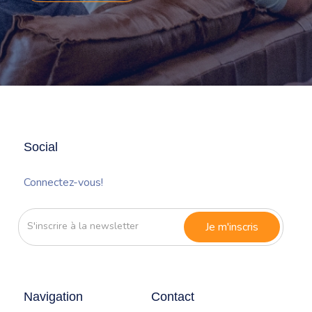
Social
Connectez-vous!
S'inscrire
à
la
newsletter
Navigation
Contact